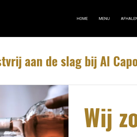
HOME
MENU
AFHALE
tvrij aan de slag bij Al Cap
Wij z