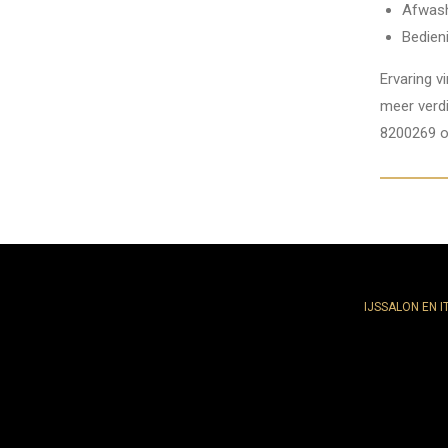
Afwash
Bedien
Ervaring v
meer verdi
8200269 of
IJSSALON EN I