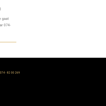
)
e gaat
ar 074-
74 - 82 00 269