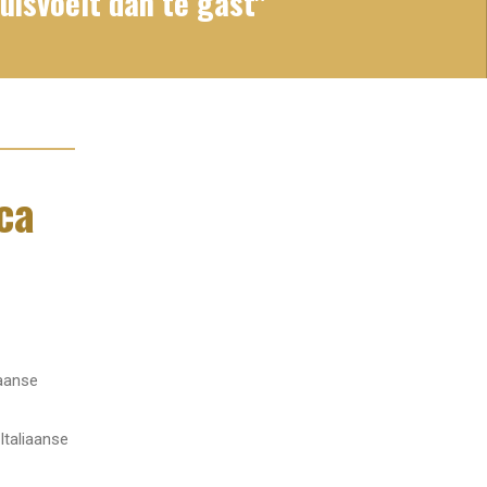
huisvoelt dan te gast"
ca
iaanse
Italiaanse