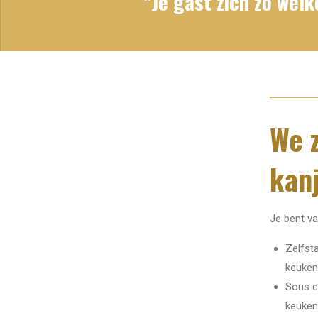
"Je gast zich zo welk
We z
kanj
Je bent va
Zelfst
keuken
Sous ch
keuken