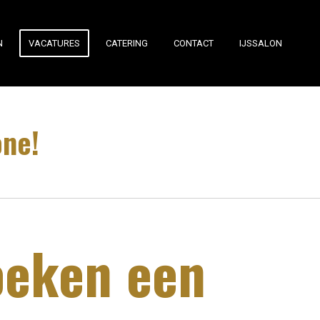
N
VACATURES
CATERING
CONTACT
IJSSALON
one!
oeken een